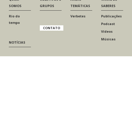
SOMOS
GRUPOS
TEMÁTICAS
SABERES
Rio do
Verbetes
Publicações
tempo
Podcast
CONTATO
Vídeos
Músicas
NOTÍCIAS