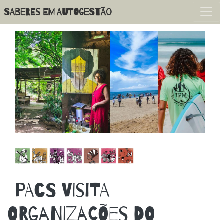
Pular
SABERES EM AUTOGESTÃO
para
o
conteúdo
principal
PACS VISITA
ORGANIZAÇÕES DO