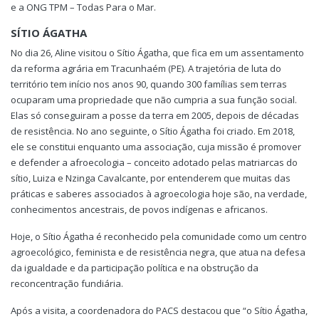
e a ONG TPM – Todas Para o Mar.
SÍTIO ÁGATHA
No dia 26, Aline visitou o Sítio Ágatha, que fica em um assentamento
da reforma agrária em Tracunhaém (PE). A trajetória de luta do
território tem início nos anos 90, quando 300 famílias sem terras
ocuparam uma propriedade que não cumpria a sua função social.
Elas só conseguiram a posse da terra em 2005, depois de décadas
de resistência. No ano seguinte, o Sítio Ágatha foi criado. Em 2018,
ele se constitui enquanto uma associação, cuja missão é promover
e defender a afroecologia – conceito adotado pelas matriarcas do
sítio, Luiza e Nzinga Cavalcante, por entenderem que muitas das
práticas e saberes associados à agroecologia hoje são, na verdade,
conhecimentos ancestrais, de povos indígenas e africanos.
Hoje, o Sítio Ágatha é reconhecido pela comunidade como um centro
agroecológico, feminista e de resistência negra, que atua na defesa
da igualdade e da participação política e na obstrução da
reconcentração fundiária.
Após a visita, a coordenadora do PACS destacou que “o Sítio Ágatha,