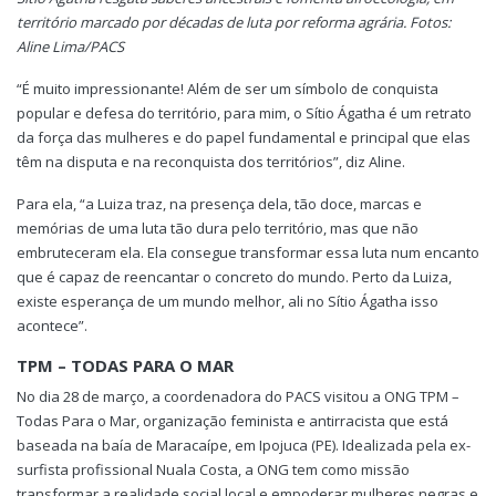
território marcado por décadas de luta por reforma agrária. Fotos:
Aline Lima/PACS
“É muito impressionante! Além de ser um símbolo de conquista
popular e defesa do território, para mim, o Sítio Ágatha é um retrato
da força das mulheres e do papel fundamental e principal que elas
têm na disputa e na reconquista dos territórios”, diz Aline.
Para ela, “a Luiza traz, na presença dela, tão doce, marcas e
memórias de uma luta tão dura pelo território, mas que não
embruteceram ela. Ela consegue transformar essa luta num encanto
que é capaz de reencantar o concreto do mundo. Perto da Luiza,
existe esperança de um mundo melhor, ali no Sítio Ágatha isso
acontece”.
TPM – TODAS PARA O MAR
No dia 28 de março, a coordenadora do PACS visitou a ONG TPM –
Todas Para o Mar, organização feminista e antirracista que está
baseada na baía de Maracaípe, em Ipojuca (PE). Idealizada pela ex-
surfista profissional Nuala Costa, a ONG tem como missão
transformar a realidade social local e empoderar mulheres negras e